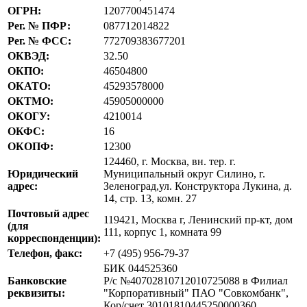
ОГРН:
1207700451474
Рег. № ПФР:
087712014822
Рег. № ФСС:
772709383677201
ОКВЭД:
32.50
ОКПО:
46504800
ОКАТО:
45293578000
ОКТМО:
45905000000
ОКОГУ:
4210014
ОКФС:
16
ОКОПФ:
12300
124460, г. Москва, вн. тер. г.
Юридический
Муниципальный округ Силино, г.
адрес:
Зеленоград,ул. Конструктора Лукина, д.
14, стр. 13, комн. 27
Почтовый адрес
119421, Москва г, Ленинский пр-кт, дом
(для
111, корпус 1, комната 99
корреспонденции):
Телефон, факс:
+7 (495) 956-79-37
БИК 044525360
Банковские
Р/с №40702810712010725088 в Филиал
реквизиты:
"Корпоративный" ПАО "Совкомбанк",
Кор/счет 30101810445250000360