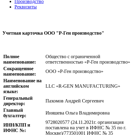
Производство
Реквизиты
Учетная карточка ООО "Р-Ген производство"
Полное
Общество с ограниченной
наименование:
ответственностью «Р-Ген производство»
Сокращенное
ООО «Р-Ген производство»
наименование:
Наименование на
английском
LLC «R-GEN MANUFACTURING»
языке:
Генеральный
Пахомов Андрей Сергеевич
директор:
Главный
Иняшева Ольга Владимировна
бухгалтер:
9728020577 (24.11.2021г. организация
ИНН/КПП и
поставлена на учет в ИФНС № 35 по г.
ИФНС №:
Москве)/773501001 ИФНС № 35